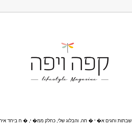
בתות וחגים א� י � חה. והבלוג שלי, כחלק ממ� י, � ח ביחד אית