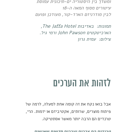
ומשדך בין היסטוריה ים-תיכונית עמוסת
עיטורים מסוף המאה ה-18
לבין מודרניזם הארד-קור, מעודכן ופועם
תמונות: באדיבות
The Jaffa Hotel
,
הארכיטקטים
John Pawson
ו
רמי גיל
.
צילום:
עמית גרון
לזהות את הערכים
אבל בואו נקח את זה קומה אחת למעלה, לרמה של
פיתוח מוצרים, שרותים, אקטיביזם או יזמות. הרי,
טרנדים הם הרבה יותר מאשר אסתטיקה.
טרנדים הם צרכים וערכים חדשים שאנשים