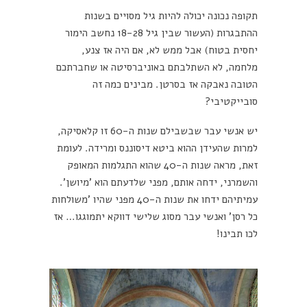
תקופה נכונה יכולה להיות גיל מסויים בשנות
ההתבגרות (העשור שבין גיל 18-28 נחשב הימור
יחסית בטוח) אבל ממש לא, אם היה אז צנע,
מלחמה, לא השתלבתם באוניברסיטה או שחברתכם
הטובה נאבקה אז בסרטן. מבינים כמה זה
סובייקטיבי?
יש אנשי עבר שבשבילם שנות ה-60 זו קלאסיקה,
למרות שהעידן ההוא ביטא דיסוננס ומרידה. לעומת
זאת, מראה שנות ה-40 שהוא התגלמות המאופק
והשמרני, ידחה אותם, מפני שלדעתם הוא 'מיושן'.
עמיתיהם ידחו את שנות ה-40 מפני שהיו 'משולחות
כל רסן' ואנשי עבר מסוג שלישי דווקא יתמוגגו… אז
לכו תבינו!