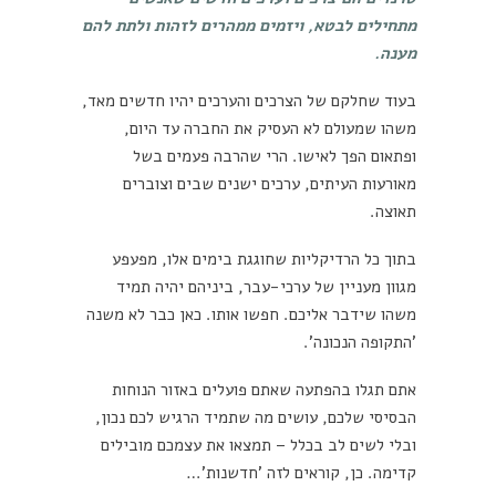
מתחילים לבטא, ויזמים ממהרים לזהות ולתת להם
מענה.
בעוד שחלקם של הצרכים והערכים יהיו חדשים מאד,
משהו שמעולם לא העסיק את החברה עד היום,
ופתאום הפך לאישו. הרי שהרבה פעמים בשל
מאורעות העיתים, ערכים ישנים שבים וצוברים
תאוצה.
בתוך כל הרדיקליות שחוגגת בימים אלו, מפעפע
מגוון מעניין של ערכי-עבר, ביניהם יהיה תמיד
משהו שידבר אליכם. חפשו אותו.
כאן כבר לא משנה
'התקופה הנכונה'.
אתם תגלו בהפתעה שאתם פועלים באזור הנוחות
הבסיסי שלכם, עושים מה שתמיד הרגיש לכם נכון,
ובלי לשים לב בכלל – תמצאו את עצמכם מובילים
קדימה. כן, קוראים לזה 'חדשנות'…