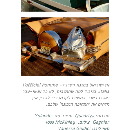
אדיטוריאל בסגנון רטרו ל- l'officiel homme
italia. בניגוד למה שחושבים, לא כל אנשי-עבר
יאהבו רטרו. המשיכו לקרוא כדי להבין איך
מזהים את 'התקופה הנכונה' שלכם.
סוכנות:
Quadriga
עיצוב סט:
Yolande
Gagnier צילום:
Joss McKinley
סטיילינג: Vanessa Giudici