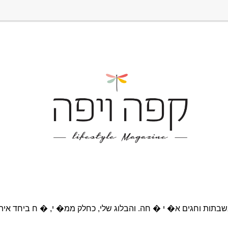
בתות וחגים א� י � חה. והבלוג שלי, כחלק ממ� י, � ח ביחד אית