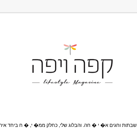
בתות וחגים א� י � חה. והבלוג שלי, כחלק ממ� י, � ח ביחד אית