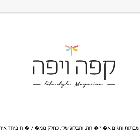
בתות וחגים א� י � חה. והבלוג שלי, כחלק ממ� י, � ח ביחד אית