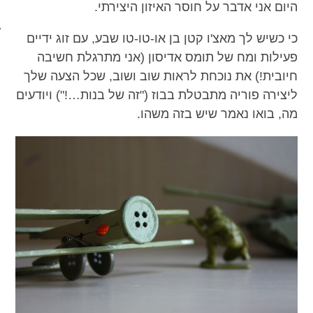
היום אני אדבר על חוסר האיזון היצירתי.
מכון כושר מנטלי
כי כשיש לך מאצ'ו קטן בן או-טו-טו שבע, עם זוג ידיים
פעילות ומח של תומס אדיסון (אני מתרגלת חשיבה
חיובית!) את נוכחת לראות שוב ושוב, שכל הצעה שלך
ליצירה פוריה מתבטלת בבוז ("זה של בנות…!") ויודעים
מה, בואו נאמר שיש בזה משהו.