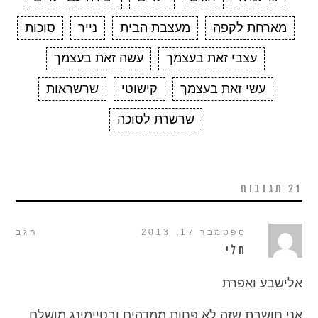
מארחת לקפה
מעצבת הבית
נייר
סוכות
עצבי זאת בעצמך
עשה זאת בעצמך
עשי זאת בעצמך
קישוטי
שרשראות
שרשרת לסוכה
21 תגובות
ספטמבר 17, 2013
הגב
חלי
אלישבע ואפרת
אני חושבת שזה לא פחות ממדהים ובטיימינג מושלם