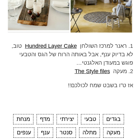
1. ראנר למרכז השולחן
Hundred Layer Cake
טוב,
לא בדיוק ענף, אבל באותה הרוח של הגס והטבעי
פוגש במעודן האלגנטי…
2. מעקה
The Style files
אז ט"ו בשבט שמח לכולכם!!
בגדים
טבעי
יצירתי
מדף
מנחת
מעקה
מתלה
סנטר
ענף
ענפים