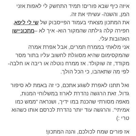
איזה כיף שבא פורים! תמיד התחשק לי לאפות אזני
המן, והשנה- עשיתי את זה.
את המתכון מצאתי בעמוד הפייסבוק של
שי לי ליפא
.
חפירה קלה גילתה שהמקור הוא- איך לא –
מתכוניישן
האהובות עלי.
אני מלאתי בממרח תמרים, אבל אפרת אמרה
שהמקסימום שהיא מסוגלת לחשוב עליו בתור מסר
מקודד, זה שוקולד. אז ממרח נוטלה או ריבה או חלבה-
לפי מה שתאהבו, כי הכל הולך.
ואל תתנו לאפרת לשגע אתכם, כי זה באמת לא סיפור
גדול. זאת הרגשה נהדרת לארוז במשלוחי המנות,
מאפה מסורתי שהכנת במו ידיך, ושנראה "ממש כמו
אמיתי". והרגשה עוד יותר נהדרת לכרסם אותו כשהוא
טרי :)
אז פורים שמח לכולכם, והנה המתכון!