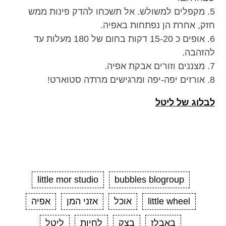
5. מקפלים למשולש. אל תשכחו להדק פינות ממש
חזק, אחרת הן נפתחות באפיה.
6. אופים כ 15-20 דקות בחום של 180 מעלות עד
להזהבה.
7. מצננים וזורים אבקת אפיה.
8. אורזים יפה-יפה ומרגישים מרת'ה סטוארט!
לבלוג של ליטל
little mor studio
bubbles blogroup
little wheel
אוכל
אזני המן
אפיה
באבלז
בצק
לחיות
ליטל