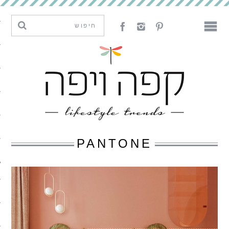
מגמות וחדשנות
עיצוב
אמנות
לאכול
לארח
PANTONE
ליצור
מה קרה פה
נדבר