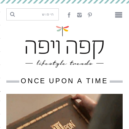
מגמות וחדשנות
עיצוב
אמנות
לאכול
לארח
ONCE UPON A TIME
ליצור
מה קרה פה
נדבר