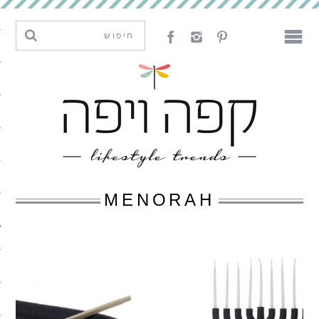
מגמות וחדשנות
עיצוב
אמנות
לאכול
לארח
MENORAH
ליצור
מה קרה פה
נדבר