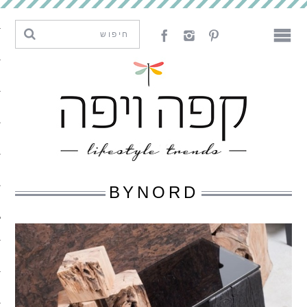
מגמות וחדשנות
עיצוב
אמנות
לאכול
לארח
BYNORD
ליצור
מה קרה פה
נדבר