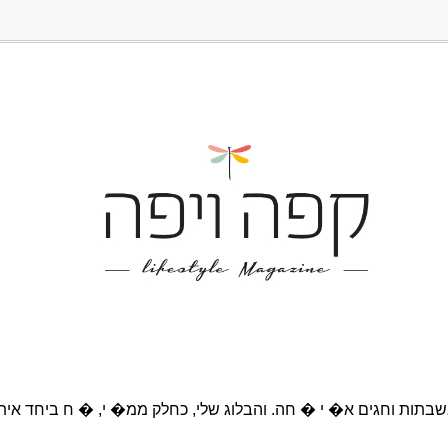
בתות וחגים א� י � חה. והבלוג שלי, כחלק ממ� י, � ח ביחד אית