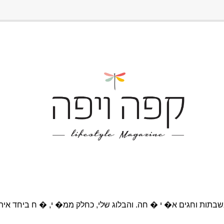
בתות וחגים א� י � חה. והבלוג שלי, כחלק ממ� י, � ח ביחד אית