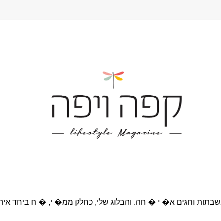
בתות וחגים א� י � חה. והבלוג שלי, כחלק ממ� י, � ח ביחד אית