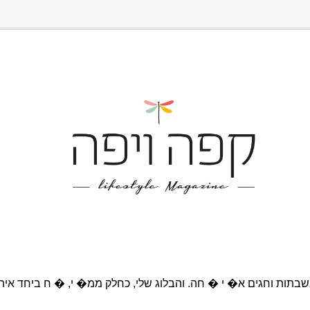
בתות וחגים א� י � חה. והבלוג שלי, כחלק ממ� י, � ח ביחד אית