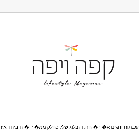
בתות וחגים א� י � חה. והבלוג שלי, כחלק ממ� י, � ח ביחד אית