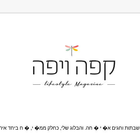
בתות וחגים א� י � חה. והבלוג שלי, כחלק ממ� י, � ח ביחד אית