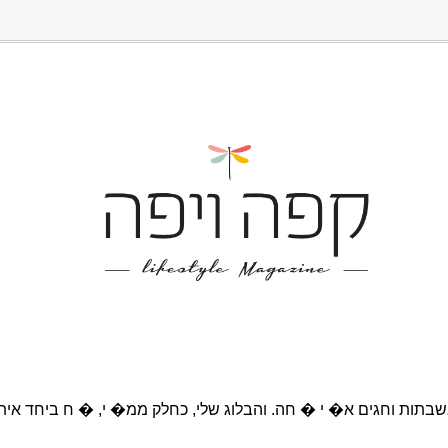
בתות וחגים א� י � חה. והבלוג שלי, כחלק ממ� י, � ח ביחד אית