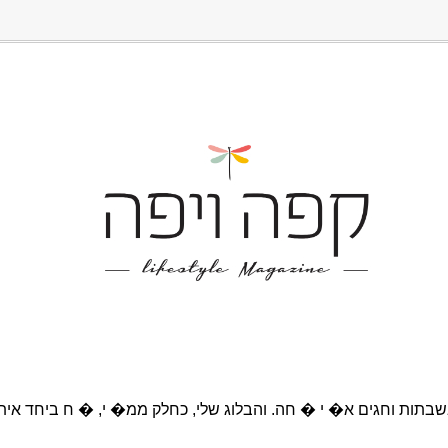
בתות וחגים א� י � חה. והבלוג שלי, כחלק ממ� י, � ח ביחד אית