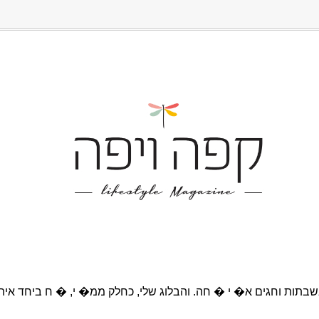
בתות וחגים א� י � חה. והבלוג שלי, כחלק ממ� י, � ח ביחד אית