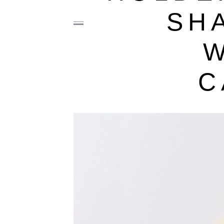
SHA
C