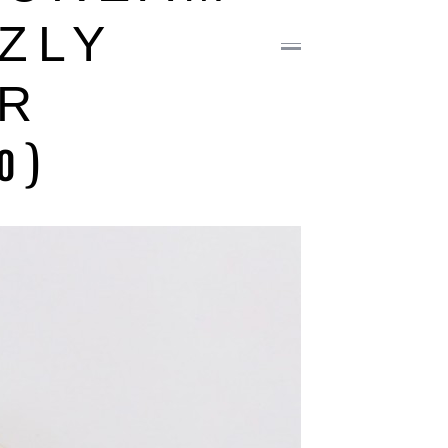
ZZLY
R
0)