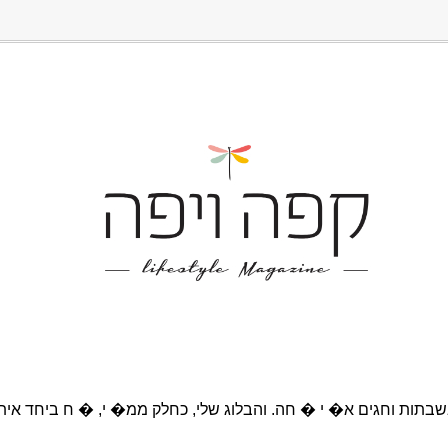
בתות וחגים א� י � חה. והבלוג שלי, כחלק ממ� י, � ח ביחד אית